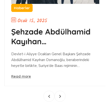
Haberler
Ocak 15, 2025
Şehzade Abdülhamid
Kayıhan
Osmanoğlu’ndan
Devlet-i Aliyye Ocakları Genel Başkanı Şehzade
Şam’a Tarihi ve Manevi
Abdülhamid Kayıhan Osmanoğlu, beraberindeki
heyetle birlikte, Suriye’de Baas rejiminin…
Ziyaret
Read more