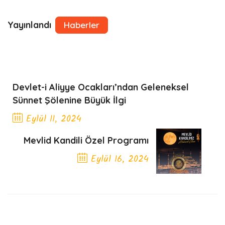
Yayınlandı
Haberler
Devlet-i Aliyye Ocakları’ndan Geleneksel
Sünnet Şölenine Büyük İlgi
Eylül 11, 2024
Previous Post
Mevlid Kandili Özel Programı
Eylül 16, 2024
Next Post