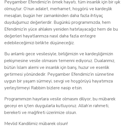
Peygamber Efendimiz’in örnek hayatı, tüm insanlık için bir ışık
olmuştur. O’nun adalet, merhamet, hoşgörü ve kardeşlik
mesajları, bugün her zamankinden daha fazla ihtiyaç
duyduğumuz değerlerdir. Bugünkü programımızda, hem
Efendimiz’in yüce ahlakını yeniden hatırlayacağız hem de bu
değerleri hayatlarımıza nasıl daha fazla entegre
edebileceğimizi birlikte düşüneceğiz.
Bu anlamlı gece vesilesiyle, birliğimizin ve kardeşliğimizin
pekişmesine vesile olmasını temenni ediyoruz. Dualarımız,
bütün İslam alemi ve insanlık için barış, huzur ve esenlik
getirmesi yönündedir. Peygamber Efendimiz’in sünnetine
uygun bir yaşam sürmeyi, sevgi ve hoşgörüyü hayatımıza
yerleştirmeyi Rabbim bizlere nasip etsin.
Programımızın hayırlara vesile olmasını diliyor, bu mübarek
geceyi en içten duygularla kutluyoruz. Allah’ın rahmeti,
bereketi ve mağfireti üzerimize olsun.
Mevlid Kandilimiz mübarek olsun!