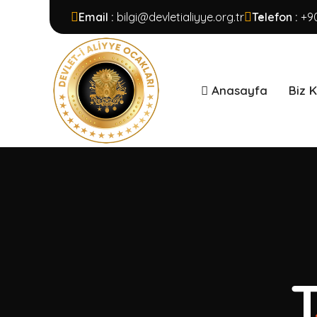
Email :
bilgi@devletialiyye.org.tr
Telefon :
+9
Anasayfa
Biz 