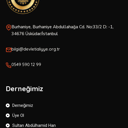
Burhaniye, Burhaniye Abdullahağa Cd. No:33/2 D: -1,
34676 Üsküdar/İstanbul
bilgi@devletialiyye.org.tr
0549 590 12 99
Derneğimiz
Derneğimiz
Üye Ol
Sultan Abdülhamid Han