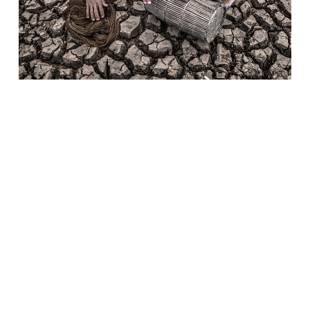
From help to hope: our aid in
Ethiopia
Refugee