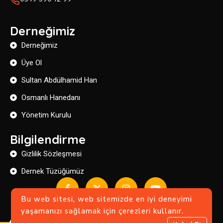
Derneğimiz
Derneğimiz
Üye Ol
Sultan Abdülhamid Han
Osmanlı Hanedanı
Yönetim Kurulu
Bilgilendirme
Gizlilik Sözleşmesi
Dernek Tüzüğümüz
Bu web sitesi, web sitemizde en iyi deneyimi
yaşamanızı sağlamak için çerezleri kullanır.
Copyright © 2024 Devlet-i Aliyye Ocakları .
0