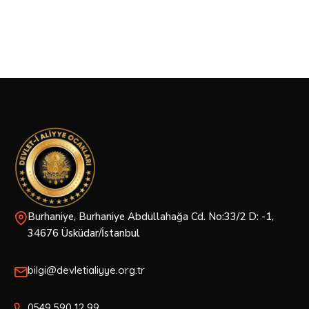
Building Trust
Save Soil
Burhaniye, Burhaniye Abdullahağa Cd. No:33/2 D: -1,
34676 Üsküdar/İstanbul
bilgi@devletialiyye.org.tr
0549 590 12 99