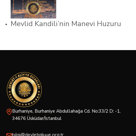
Mevlid Kandili’nin Manevi Huzuru
Burhaniye, Burhaniye Abdullahağa Cd. No:33/2 D: -1,
34676 Üsküdar/İstanbul
bilgi@devletialiyye.org.tr