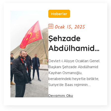
Haberler
Ocak 15, 2025
Şehzade
Abdülhamid
Kayıhan
Devlet-i Aliyye Ocakları Genel
Osmanoğlu’n
Başkanı Şehzade Abdülhamid
Kayıhan Osmanoğlu,
dan Şam’a
beraberindeki heyetle birlikte,
Suriye’de Baas rejiminin…
Tarihi ve
Manevi
Devamını Oku
Ziyaret