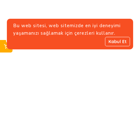
Bu web sitesi, web sitemizde en iyi deneyimi
yaşamanızı sağlamak için çerezleri kullanır.
0
Kabul Et
Burhaniye, Burhaniye Abdullahağa Cd. No:33/2 D: -1,
34676 Üsküdar/İstanbul