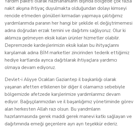
Yardım paketi olarak hazırlananların dışında bölgede çok fazla
nakit akışına ihtiyaç duyulmakta olduğundan dolayı kimseyi
rencide etmeden gönülleri kırmadan yapmaya çalıtığımız
yardımlarımda paranın her hangi bir şekilde el değiştrimemesi
adına doğrudan erzak temini ve dağıtımı sağlıyoruz. Olur ki
aklımıza gelmeyen eksik kalan ürünler hizmetler olabilir.
Depremzede kardeşlerimizin eksik kalan bu ihityaçlarını
karşılamak adına BİM marketler zincirinden tederik ettiğimiz
hediye kartlarıda ayrıca dağıtılarak ihtiyaçlara yardımcı
olmaya devam ediyoruz.
Devlet-i Aliyye Ocakları Gaziantep il başkanlığı olarak
yaşanan afetten etkilenen bir diğer il olamamzı sebebiyle
bölgemizde afetzede karşlerimize yardımlarımız devam
ediyor. Bağışçılarımızdan ve il başanlığımız yönetiminde görev
alan herkesten Allah razı olsun. Bu yarıdmların
hazırlanmasında gerek maddi gerek manevi katkı sağlayan ve
dağıtımında emeği geçenlere ayrı ayrı teşekkür ederiz.