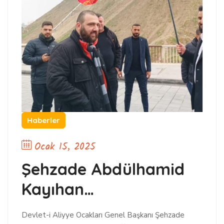
Haberler
Ocak 15, 2025
Şehzade Abdülhamid
Kayıhan
Osmanoğlu’ndan
Devlet-i Aliyye Ocakları Genel Başkanı Şehzade