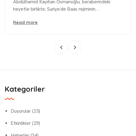
Şam’a Tarihi ve Manevi
Abdülhamid Kayıhan Osmanoğlu, beraberindeki
heyetle birlikte, Suriye’de Baas rejiminin…
Ziyaret
Read more
Kategoriler
Duyurular
(15)
Etkinlikler
(29)
Haberler
(34)