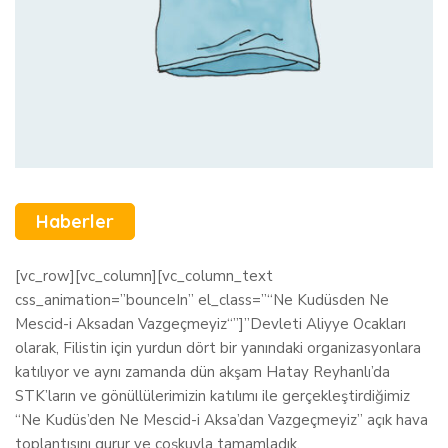
Haberler
[vc_row][vc_column][vc_column_text
css_animation=”bounceIn” el_class=”“Ne Kudüsden Ne
Mescid-i Aksadan Vazgeçmeyiz“”]”Devleti Aliyye Ocakları
olarak, Filistin için yurdun dört bir yanındaki organizasyonlara
katılıyor ve aynı zamanda dün akşam Hatay Reyhanlı’da
STK’ların ve gönüllülerimizin katılımı ile gerçekleştirdiğimiz
“Ne Kudüs’den Ne Mescid-i Aksa’dan Vazgeçmeyiz” açık hava
toplantısını gurur ve coşkuyla tamamladık.