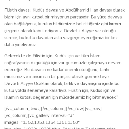
Filistin davası, Kudüs davası ve Abdülhamid Han davası olarak
bizim için aynı kutsal bir misyonun parçasıdır. Bu yüce davaya
olan bağlılığımızı, kuruluş bildirimizde belirttiğimiz gibi kırmızı
çizgimiz olarak kabul ediyoruz. Devlet-i Aliyye var olduğu
sürece, bu kutlu davadan asla vazgeçmeyeceğimizi bir kez
daha yineliyoruz.
Gelecekte de Filistin için, Kudüs için ve tüm İslam
coğrafyasının özgürlüğü için var gücümüzle çalışmaya devam
edeceğiz. Bu davanın ne kadar önemli olduğunu, tarihi
mirasımız ve inancımızın bir parçası olarak görmekteyiz.
Devleti Aliyye Ocakları olarak, birlik ve dayanışma içinde bu
kutlu yolda ilerlemeye kararlıyız. Filistin için, Kudüs için ve
İslam’ın kutsal değerleri için mücadelemiz hiç bitmeyecek.”
[/vc_column_text][/vc_column][/vc_row][vc_row]
[vc_column][vc_gallery interval=”3″
images=”1352,1353,1354,1351,1350″