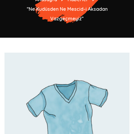
“Ne Kudüsden Ne Mescid-i Aksadan
Vazgeçmeyiz”