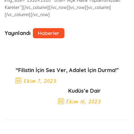
img_size=”1920×1920″ title=”Açık Hava Toplantımızdan
Kareler”][/vc_column][/vc_row][vc_row][vc_column]
[/vc_column][/vc_row]
Yayınlandı
Haberler
“Filistin İçin Ses Ver, Adalet İçin Durma!”
Ekim 7, 2023
Kudüs’e Dair
Previous Post
Ekim 16, 2023
Next Post