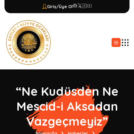
Giriş/Üye Ol
“Ne Kudüsden Ne
Mescid-i Aksadan
Vazgeçmeyiz”
Anasayfa
Haberler