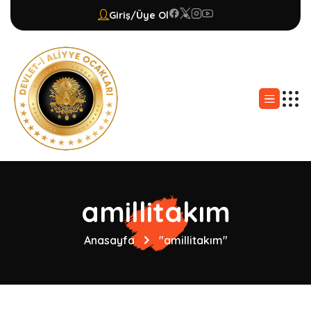
Giriş/Üye Ol
amillitakım
Anasayfa
"amillitakım"