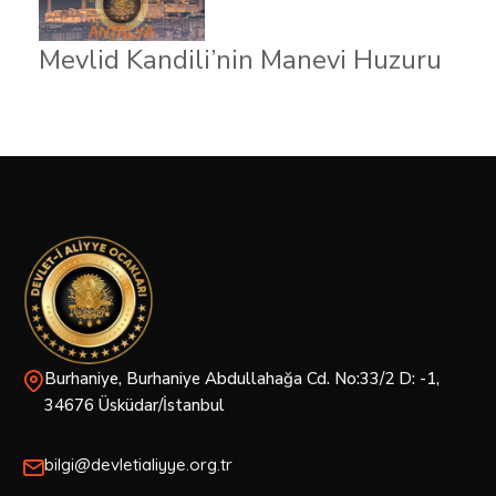
Mevlid Kandili’nin Manevi Huzuru
Burhaniye, Burhaniye Abdullahağa Cd. No:33/2 D: -1,
34676 Üsküdar/İstanbul
bilgi@devletialiyye.org.tr