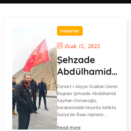
Haberler
Ocak 15, 2025
Şehzade
Abdülhamid
Kayıhan
Devlet-i Aliyye Ocakları Genel
Osmanoğlu’n
Başkanı Şehzade Abdülhamid
Kayıhan Osmanoğlu,
dan Şam’a
beraberindeki heyetle birlikte,
Suriye’de Baas rejiminin…
Tarihi ve
Manevi
Read more