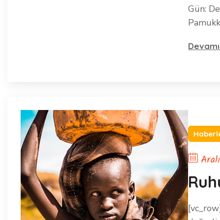
Gün: De
Pamukk
Devamı
Haberl
Aral
Ruh
[vc_row