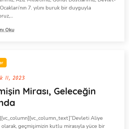
 Ocakları’nın 7. yılını buruk bir duyguyla
oruz,…
nı Oku
er
ık 11, 2023
işin Mirası, Geleceğin
ında
][vc_column][vc_column_text]”Devleti Aliye
 olarak, geçmişimizin kutlu mirasıyla yüce bir