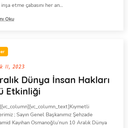
 inşa etme çabasını her an…
nı Oku
ler
ık 11, 2023
ralık Dünya İnsan Hakları
 Etkinliği
][vc_column][vc_column_text]Kıymetli
erimiz ; Sayın Genel Başkanımız Şehzade
mid Kayıhan Osmanoğlu’nun 10 Aralık Dünya