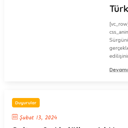
Tür
[vc_row
css_ani
Sürgünü
gerçekle
edilişin
Devamı
Duyurular
Şubat 13, 2024