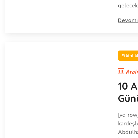
gelecek
Devamı
Etkinlik
Aral
10 A
Günü
[vc_row
kardeşl
Abdülha