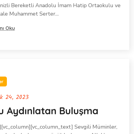
nizli Bereketli Anadolu İmam Hatip Ortaokulu ve
ale Muhammet Serter…
nı Oku
er
ık 24, 2023
u Aydınlatan Buluşma
][vc_column][vc_column_text] Sevgili Müminler,