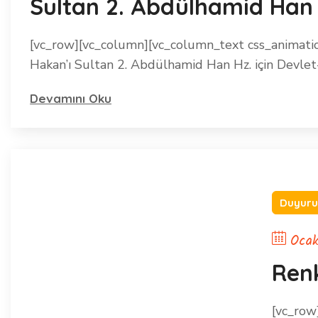
Sultan 2. Abdülhamid Han 
[vc_row][vc_column][vc_column_text css_animat
Hakan’ı Sultan 2. Abdülhamid Han Hz. için Devlet-
Devamını Oku
Duyuru
Ocak
Renk
[vc_row