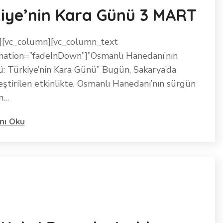
kiye’nin Kara Günü 3 MART
][vc_column][vc_column_text
mation=”fadeInDown”]”Osmanlı Hanedanı’nın
: Türkiye’nin Kara Günü” Bugün, Sakarya’da
ştirilen etkinlikte, Osmanlı Hanedanı’nın sürgün
in…
nı Oku