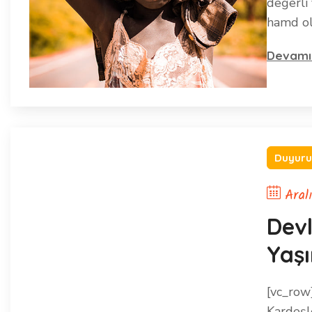
değerli 
hamd ols
Devamı
Duyuru
Aral
Devl
Yaş
[vc_row
Kardeşle