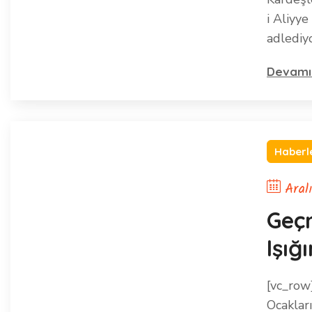
i Aliyye
adlediy
Devamı
Haberl
Aral
Geçm
Işığ
[vc_row
Ocakları