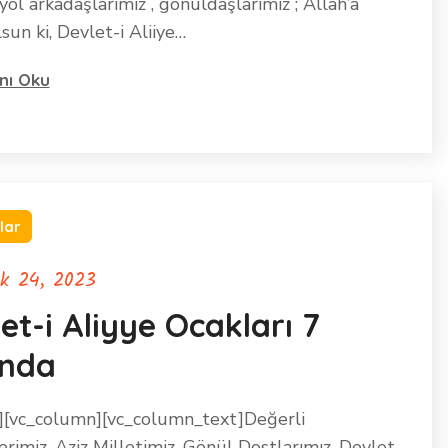
yol arkadaşlarımız , gönüldaşlarımız ; Allah’a
un ki, Devlet-i Aliiye…
nı Oku
lar
ık 24, 2023
et-i Aliyye Ocakları 7
ında
][vc_column][vc_column_text]Değerli
rimiz, Aziz Milletimiz, Gönül Dostlarımız, Devlet-