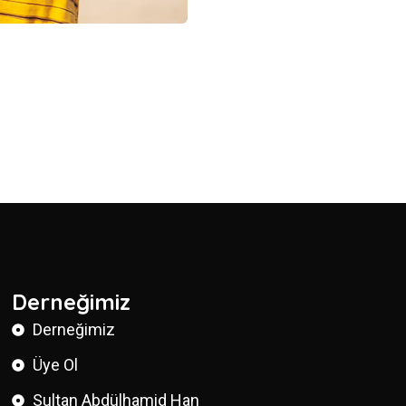
Derneğimiz
Derneğimiz
Üye Ol
Sultan Abdülhamid Han