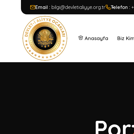
Email :
bilgi@devletialiyye.org.tr
Telefon :
+
Anasayfa
Biz Ki
Por