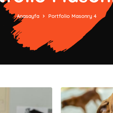
Anasayfa
Portfolio Masonry 4