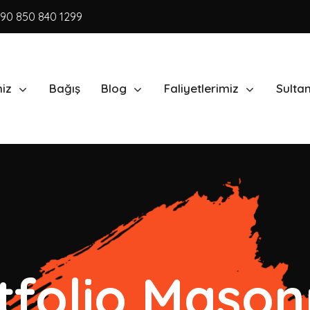
90 850 840 1299
miz
Bağış
Blog
Faliyetlerimiz
Sulta
tfolio Mason