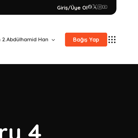
Giriş/Üye Ol
Bağış Yap
n 2.Abdülhamid Han
ry 4