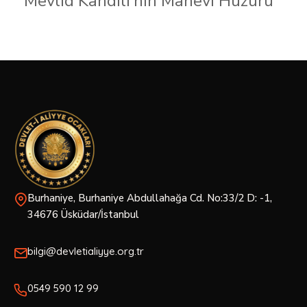
Mevlid Kandili’nin Manevi Huzuru
Burhaniye, Burhaniye Abdullahağa Cd. No:33/2 D: -1,
34676 Üsküdar/İstanbul
bilgi@devletialiyye.org.tr
0549 590 12 99