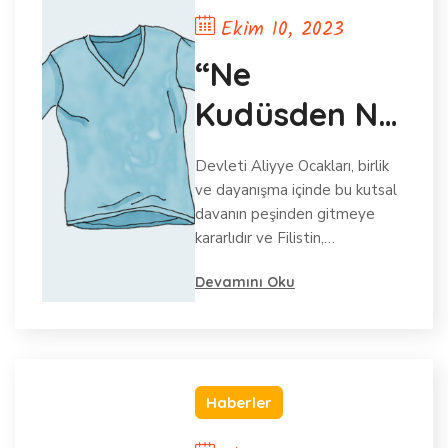
Ekim 10, 2023
“Ne
Kudüsden Ne
Mescid-i
Devleti Aliyye Ocakları, birlik
Aksadan
ve dayanışma içinde bu kutsal
davanın peşinden gitmeye
Vazgeçmeyiz
kararlıdır ve Filistin,…
”
Devamını Oku
Haberler