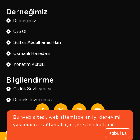
Derneğimiz
Derneğimiz
Üye Ol
Sultan Abdülhamid Han
Osmanlı Hanedanı
Yönetim Kurulu
Bilgilendirme
Gizlilik Sözleşmesi
Dernek Tüzüğümüz
Bu web sitesi, web sitemizde en iyi deneyimi
yaşamanızı sağlamak için çerezleri kullanır.
Copyright © 2024 Devlet-i Aliyye Ocakları .
0
Kabul Et