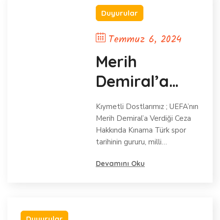
Duyurular
Temmuz 6, 2024
Merih
Demiral’a
Verilen
Kıymetli Dostlarımız ; UEFA’nın
Haksız Ceza:
Merih Demiral’a Verdiği Ceza
Hakkında Kınama Türk spor
Türk Milletinin
tarihinin gururu, milli…
Onuruna
Devamını Oku
Yapılan Bir
Saldırıdır
Duyurular