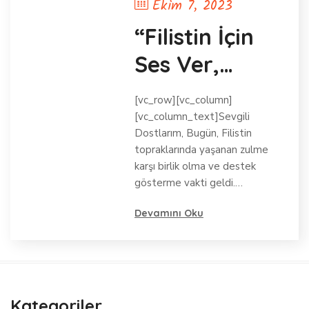
Ekim 7, 2023
“Filistin İçin
Ses Ver,
Adalet İçin
[vc_row][vc_column]
Durma!”
[vc_column_text]Sevgili
Dostlarım, Bugün, Filistin
topraklarında yaşanan zulme
karşı birlik olma ve destek
gösterme vakti geldi.…
Devamını Oku
Kategoriler