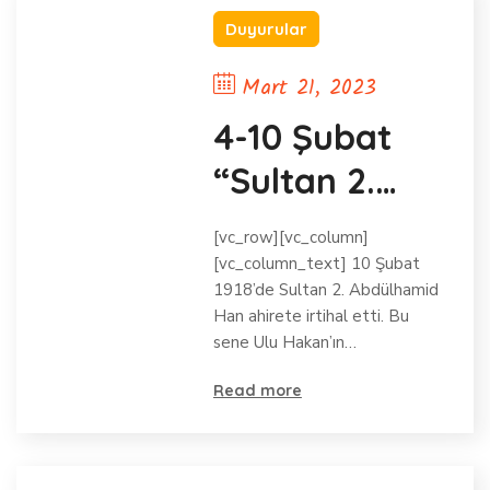
Duyurular
Mart 21, 2023
4-10 Şubat
“Sultan 2.
Abdülhamid
[vc_row][vc_column]
Han’ı Anma
[vc_column_text] 10 Şubat
1918’de Sultan 2. Abdülhamid
ve Anlama
Han ahirete irtihal etti. Bu
sene Ulu Hakan’ın…
Haftası”
Etkinlikleri
Read more