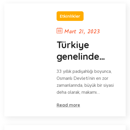
Etkinlikler
Mart 21, 2023
Türkiye
genelinde
Abdülhamid
33 yıllık padişahlığı boyunca,
Han dualar
Osmanlı Devleti’nin en zor
zamanlarında, büyük bir siyasi
ile yad edildi
deha olarak, makamı…
Read more