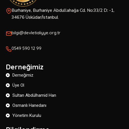
Burhaniye, Burhaniye Abdullahağa Cd. No:33/2 D: -1,
34676 Üsküdar/İstanbul
bilgi@devletialiyye.org.tr
0549 590 12 99
Derneğimiz
Derneğimiz
Üye Ol
Sultan Abdülhamid Han
Osmanlı Hanedanı
Yönetim Kurulu