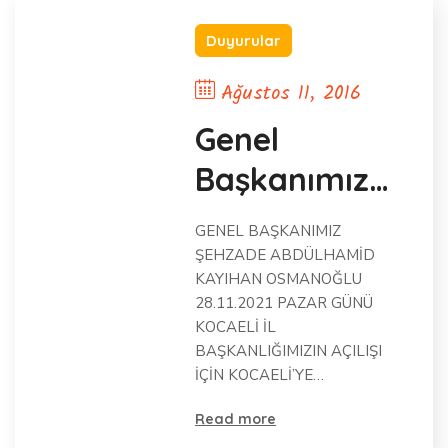
Duyurular
Ağustos 11, 2016
Genel
Başkanımız
Kocaeli’de
GENEL BAŞKANIMIZ
ŞEHZADE ABDÜLHAMİD
KAYIHAN OSMANOĞLU
28.11.2021 PAZAR GÜNÜ
KOCAELİ İL
BAŞKANLIĞIMIZIN AÇILIŞI
İÇİN KOCAELİ’YE…
Read more