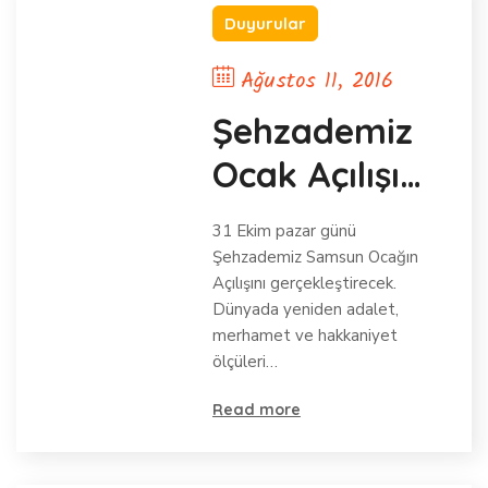
Duyurular
Ağustos 11, 2016
Şehzademiz
Ocak Açılışı
için SAMSUNa
31 Ekim pazar günü
gidiyor
Şehzademiz Samsun Ocağın
Açılışını gerçekleştirecek.
Dünyada yeniden adalet,
merhamet ve hakkaniyet
ölçüleri…
Read more