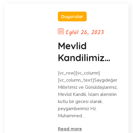
Duyurular
Eylül 26, 2023
Mevlid
Kandilimiz
Mübarek
[vc_row][vc_column]
Olsun
[vc_column_text]Saygıdeğer
Milletimiz ve Gönüldaşlarımız,
Mevlid Kandili, İslam aleminin
kutlu bir gecesi olarak,
peygamberimiz Hz.
Muhammed…
Read more