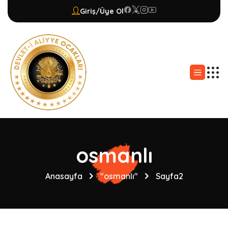
Giriş/Üye Ol
osmanlı
Anasayfa
"osmanlı"
Sayfa2