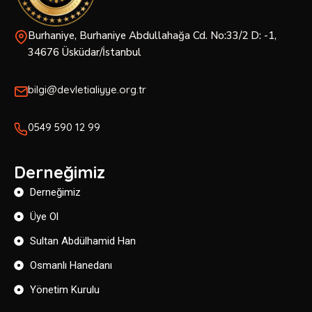
Burhaniye, Burhaniye Abdullahağa Cd. No:33/2 D: -1,
34676 Üsküdar/İstanbul
bilgi@devletialiyye.org.tr
0549 590 12 99
Derneğimiz
Derneğimiz
Üye Ol
Sultan Abdülhamid Han
Osmanlı Hanedanı
Yönetim Kurulu